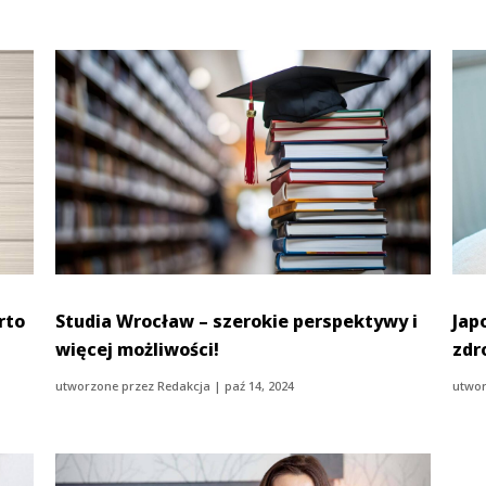
rto
Studia Wrocław – szerokie perspektywy i
Jap
więcej możliwości!
zdr
utworzone przez
Redakcja
|
paź 14, 2024
utwor