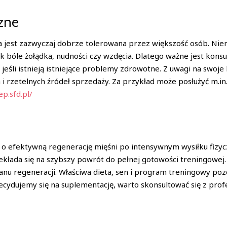
zne
jest zazwyczaj dobrze tolerowana przez większość osób. Nie
k bóle żołądka, nudności czy wzdęcia. Dlatego ważne jest kons
 jeśli istnieją istniejące problemy zdrowotne. Z uwagi na swo
h i rzetelnych źródeł sprzedaży. Za przykład może posłużyć m.in
ep.sfd.pl/
 o efektywną regenerację mięśni po intensywnym wysiłku fizy
łada się na szybszy powrót do pełnej gotowości treningowej.
lanu regeneracji. Właściwa dieta, sen i program treningowy po
cydujemy się na suplementację, warto skonsultować się z profe