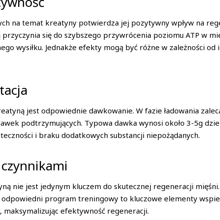
tywność
 na temat kreatyny potwierdza jej pozytywny wpływ na regen
 przyczynia się do szybszego przywrócenia poziomu ATP w mię
nego wysiłku. Jednakże efekty mogą być różne w zależności od 
tacja
atyną jest odpowiednie dawkowanie. W fazie ładowania zaleca 
o dawek podtrzymujących. Typowa dawka wynosi około 3-5g dzie
teczności i braku dodatkowych substancji niepożądanych.
 czynnikami
ną nie jest jedynym kluczem do skutecznej regeneracji mięśni.
z odpowiedni program treningowy to kluczowe elementy wspier
i, maksymalizując efektywność regeneracji.