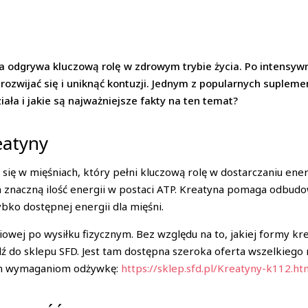
na odgrywa kluczową rolę w zdrowym trybie życia. Po intens
e rozwijać się i uniknąć kontuzji. Jednym z popularnych supl
iała i jakie są najważniejsze fakty na ten temat?
eatyny
 się w mięśniach, który pełni kluczową rolę w dostarczaniu en
znaczną ilość energii w postaci ATP. Kreatyna pomaga odbudow
bko dostępnej energii dla mięśni.
owej po wysiłku fizycznym. Bez względu na to, jakiej formy kre
ź do sklepu SFD. Jest tam dostępna szeroka oferta wszelkiego r
oim wymaganiom odżywkę:
https://sklep.sfd.pl/Kreatyny-k112.ht