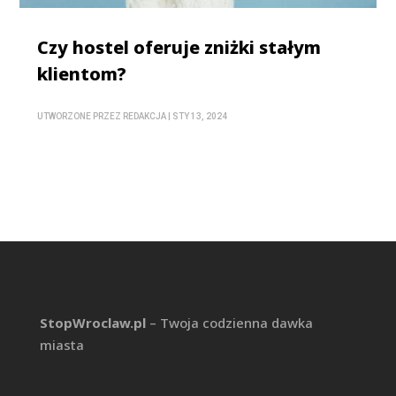
Czy hostel oferuje zniżki stałym
klientom?
UTWORZONE PRZEZ
REDAKCJA
|
STY 13, 2024
StopWroclaw.pl
– Twoja codzienna dawka
miasta